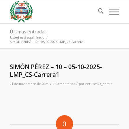
Últimas entradas
Usted está aquí:
Inicio
/
SIMÓN PÉREZ – 10 – 05-10-2025-LMP_CS-Carrera1
SIMÓN PÉREZ – 10 – 05-10-2025-
LMP_CS-Carrera1
/
/
21 de noviembre de 2025
0 Comentarios
por
certifica2it_admin
0