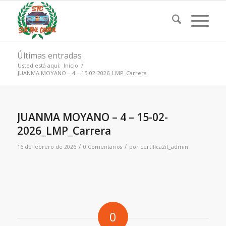
Últimas entradas
Usted está aquí:
Inicio
/
JUANMA MOYANO – 4 – 15-02-2026_LMP_Carrera
JUANMA MOYANO – 4 – 15-02-
2026_LMP_Carrera
/
/
16 de febrero de 2026
0 Comentarios
por
certifica2it_admin
0