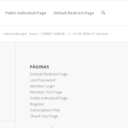
Public Individual Page
Default Redirect Page
Usted está aquí:
Inicio
/
JUANJO GARCIA – 7 – 01-03-2026-GT-Carrera
PÁGINAS
Default Redirect Page
Lost Password
Member Login
Member TOS Page
Public Individual Page
Register
Subscription Plan
Thank You Page