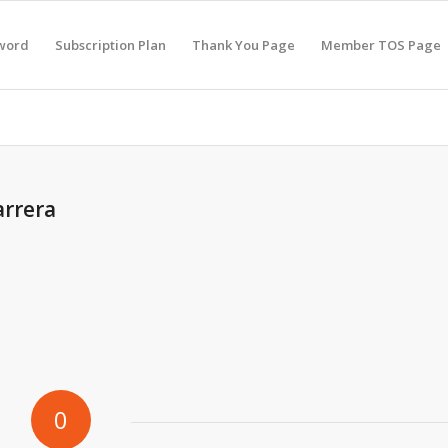
sword
Subscription Plan
Thank You Page
Member TOS Page
arrera
0