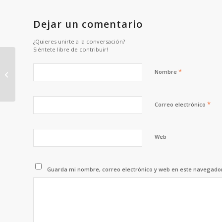
Dejar un comentario
¿Quieres unirte a la conversación?
Siéntete libre de contribuir!
AGUSTÍN MORENO – 16 – 26-10-2025-
*
Nombre
NSR-DTM-Carrera1
*
Correo electrónico
Web
Guarda mi nombre, correo electrónico y web en este navegado