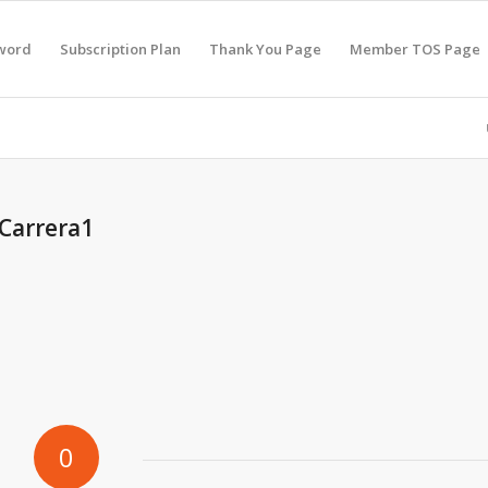
sword
Subscription Plan
Thank You Page
Member TOS Page
Carrera1
0