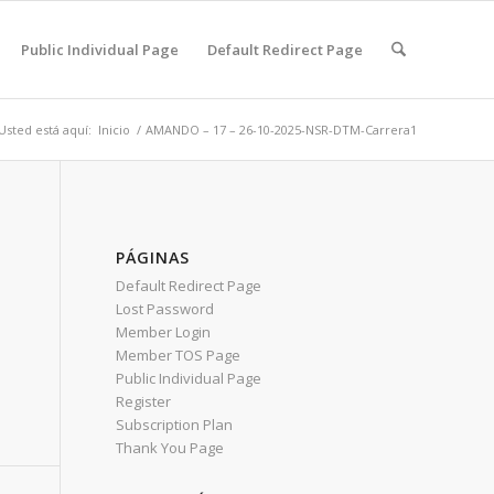
Public Individual Page
Default Redirect Page
Usted está aquí:
Inicio
/
AMANDO – 17 – 26-10-2025-NSR-DTM-Carrera1
PÁGINAS
Default Redirect Page
Lost Password
Member Login
Member TOS Page
Public Individual Page
Register
Subscription Plan
Thank You Page