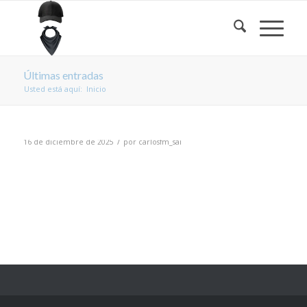
Últimas entradas
Usted está aquí:
Inicio
/
16 de diciembre de 2025
por
carlosfm_sai