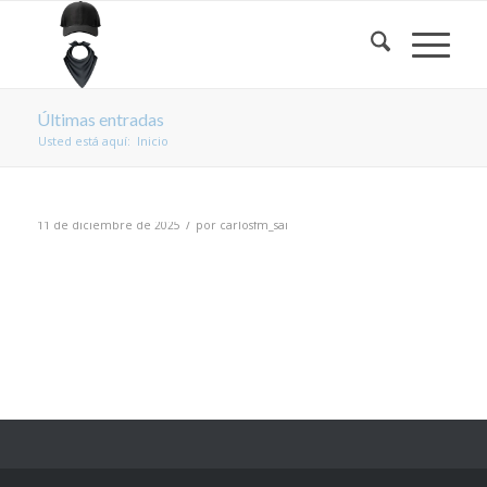
Últimas entradas
Usted está aquí:
Inicio
/
11 de diciembre de 2025
por
carlosfm_sai