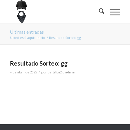
Últimas entradas
Usted está aquí:
Inicio
/
Resultado Sorteo: gg
Resultado Sorteo: gg
/
4 de abril de 2025
por
certifica2it_admin