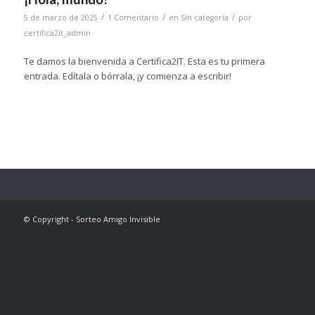
/
/
/
5 de marzo de 2025
1 Comentario
en
Sin categoría
por
certifica2it_admin
Te damos la bienvenida a Certifica2IT. Esta es tu primera
entrada. Edítala o bórrala, ¡y comienza a escribir!
© Copyright - Sorteo Amigo Invisible