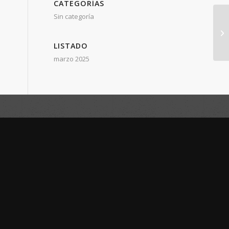
CATEGORÍAS
Sin categoría
Sc
LISTADO
marzo 2025