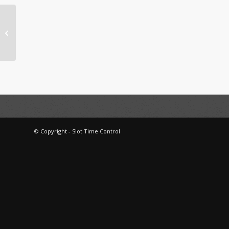
NSR McLaren 720S
© Copyright - Slot Time Control