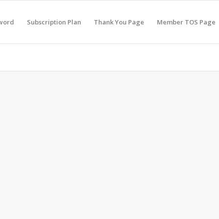
sword
Subscription Plan
Thank You Page
Member TOS Page