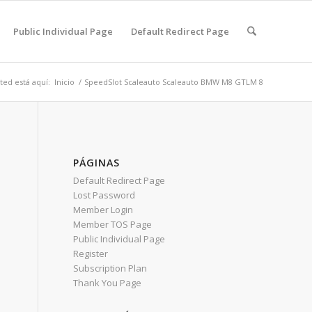
Public Individual Page
Default Redirect Page
ted está aquí:
Inicio
/
SpeedSlot Scaleauto Scaleauto BMW M8 GTLM 8
PÁGINAS
Default Redirect Page
Lost Password
Member Login
Member TOS Page
Public Individual Page
Register
Subscription Plan
Thank You Page