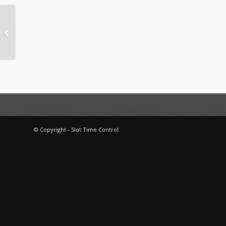
SpeedSlot Scaleauto Scaleauto
BMW M8 GTLM 8
© Copyright - Slot Time Control