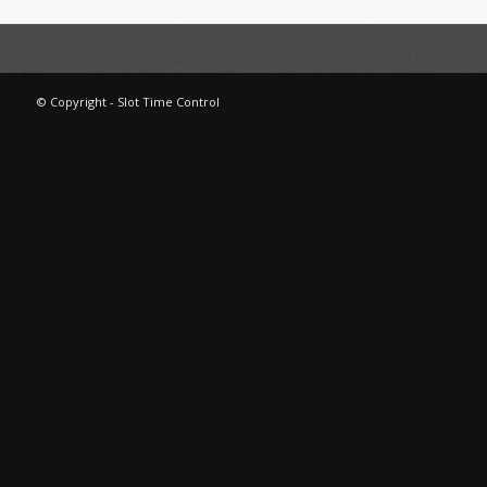
© Copyright - Slot Time Control