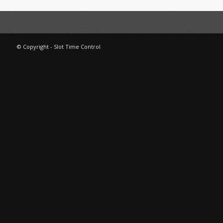
© Copyright - Slot Time Control