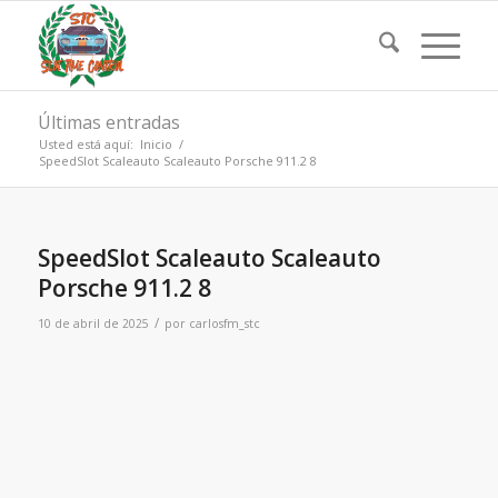
Últimas entradas
Usted está aquí:
Inicio
/
SpeedSlot Scaleauto Scaleauto Porsche 911.2 8
SpeedSlot Scaleauto Scaleauto
Porsche 911.2 8
/
10 de abril de 2025
por
carlosfm_stc