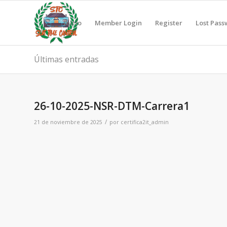
Inicio
Member Login
Register
Lost Pas
Últimas entradas
26-10-2025-NSR-DTM-Carrera1
/
21 de noviembre de 2025
por
certifica2it_admin