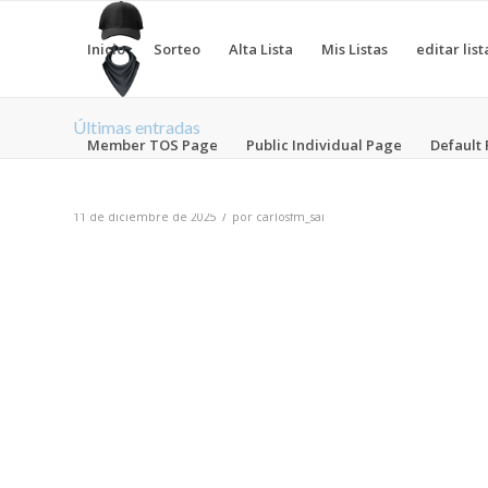
Inicio
Sorteo
Alta Lista
Mis Listas
editar lis
Últimas entradas
Member TOS Page
Public Individual Page
Default
/
11 de diciembre de 2025
por
carlosfm_sai