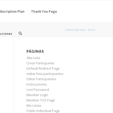
bscription Plan
Thank You Page
Usted está aquí:
Inicio
ucciones
PÁGINAS
Alta Lista
Crear Participante
Default Redirect Page
editar lista participantes
Editar Participantes
Instrucciones
Lost Password
Member Login
Member TOS Page
Mis Listas
Public Individual Page