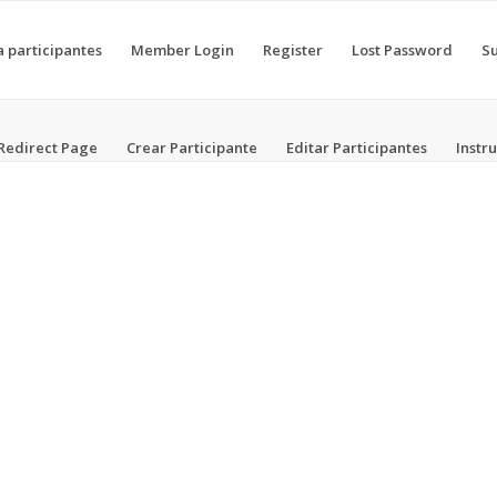
ta participantes
Member Login
Register
Lost Password
Su
 Redirect Page
Crear Participante
Editar Participantes
Instr