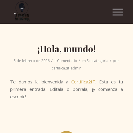
¡Hola, mundo!
/
/
/
5 de febrero de 2026
1 Comentario
en
Sin categoría
por
certifica2it_admin
Te damos la bienvenida a
Certifica2IT
. Esta es tu
primera entrada. Edítala o bórrala, ¡y comienza a
escribir!