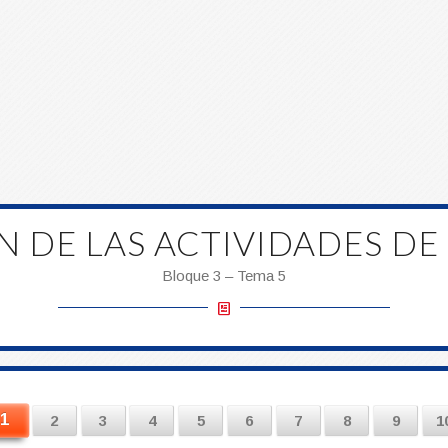
N DE LAS ACTIVIDADES DE
Bloque 3 – Tema 5
1
2
3
4
5
6
7
8
9
1